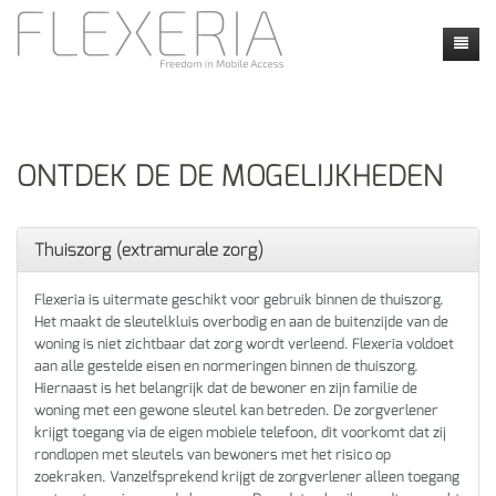
Home
Nieuws
ONTDEK DE DE MOGELIJKHEDEN
Producten
Faq
Faq
Thuiszorg (extramurale zorg)
Contact
Instructie video's
Contact formulier
Flexeria is uitermate geschikt voor gebruik binnen de thuiszorg.
Het maakt de sleutelkluis overbodig en aan de buitenzijde van de
mijn flexeria
Toepassingen
Locatie
woning is niet zichtbaar dat zorg wordt verleend. Flexeria voldoet
aan alle gestelde eisen en normeringen binnen de thuiszorg.
Veiligheid en Privacy
Dealers
Hiernaast is het belangrijk dat de bewoner en zijn familie de
woning met een gewone sleutel kan betreden. De zorgverlener
Calendly
krijgt toegang via de eigen mobiele telefoon, dit voorkomt dat zij
rondlopen met sleutels van bewoners met het risico op
zoekraken. Vanzelfsprekend krijgt de zorgverlener alleen toegang