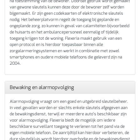
na toestemming van de bewoner. Doordat gebruik wordt gemaakt
van gewone sleutels kunnen deze door de bewoner zelf worden
bijgemaakt. Er zijn geen codekaarten of elektronische sleutels
nodig. Het beheerplatvorm regelt de toegang bij geplande en
ongeplande zorg, zo kunnen in geval van calamiteiten bijvoorbeeld
de huisarts en het ambulancepersoneel eenmalig of tijdelijk
toegang krijgen tot de woning. Flexeria maakt gebruik van een
open protocol en is hierdoor toepasbaar binnen alle
zorgalarmeringsystemen en werkt in combinatie met zowel
smartphones en oudere mobiele telefoons die geleverd zijn na
2004.
Bewaking en alarmopvolging
Alarmopvolging vraagt om een goed en uitgebreid sleutelbeheer.
In veel gevallen worden er slechts enkele sleutels afgegeven aan
de bewakingsdienst, terwijl er meerdere auto’s beschikbaar zijn
voor alarmopvolging. Flexeria biedt de mogelijk om iedere
beschikbare surveillant toegang te verlenen tot het pand via de
eigen mobiele telefoon. De aanrijdtijd kan hierdoor verbeteren, de
dure sleutelkluis wordt hierdoor overbodig en de bewakingsdienst