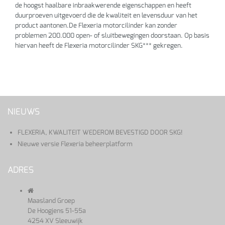
de hoogst haalbare inbraakwerende eigenschappen en heeft
duurproeven uitgevoerd die de kwaliteit en levensduur van het
product aantonen.De Flexeria motorcilinder kan zonder
problemen 200.000 open- of sluitbewegingen doorstaan. Op basis
hiervan heeft de Flexeria motorcilinder SKG*** gekregen.
NIEUWS
FLEXERIA, KWALITEIT WEDEROM BEVESTIGD DOOR SKG!
Nieuwe versie Flexeria beheerplatform
ADRES
Maasland Groep
De Hoogjens 51-55a
4254 XV Sleeuwijk