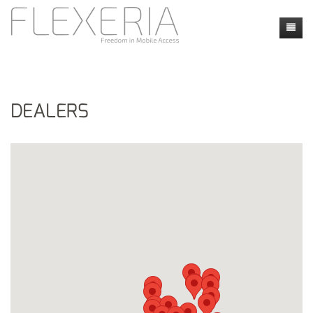
Home
News
DEALERS
Products
Faq
Faq
Contact
Applications
Contact form
my flexeria
Instructie video's
Location
Security and Privacy
Dealers
Calendly