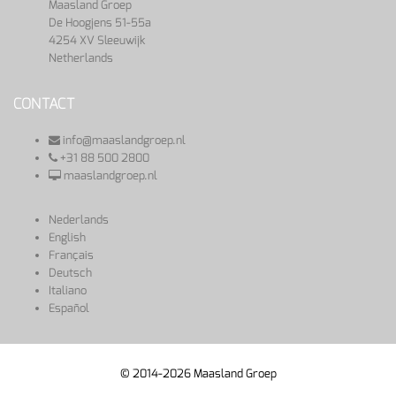
Maasland Groep
De Hoogjens 51-55a
4254 XV Sleeuwijk
Netherlands
CONTACT
info@maaslandgroep.nl
+31 88 500 2800
maaslandgroep.nl
Nederlands
English
Français
Deutsch
Italiano
Español
© 2014-2026 Maasland Groep