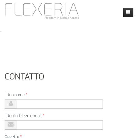
Home
-
Novità
Prodotti
Faq
Faq
CONTATTO
Contatto
Applicazioni
Locatie
my flexeria
Instructie video's
Dealers
Il tuo nome
*
Calendly
Il tuo indirizzo e-mail
*
Oggetto
*