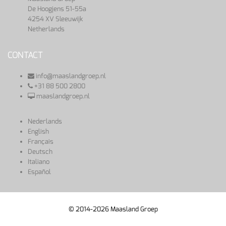
De Hoogjens 51-55a
4254 XV Sleeuwijk
Netherlands
CONTACT
info@maaslandgroep.nl
+31 88 500 2800
maaslandgroep.nl
Nederlands
English
Français
Deutsch
Italiano
Español
© 2014-2026 Maasland Groep