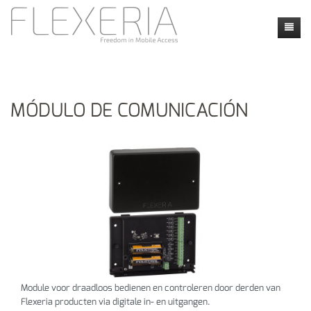
Inicio
Novedades
MÓDULO DE COMUNICACIÓN
Productos
Faq
Faq
Contacto
Aplicaciones
Locatie
my flexeria
Instructie video's
Dealers
Calendly
Module voor draadloos bedienen en controleren door derden van
Flexeria producten via digitale in- en uitgangen.