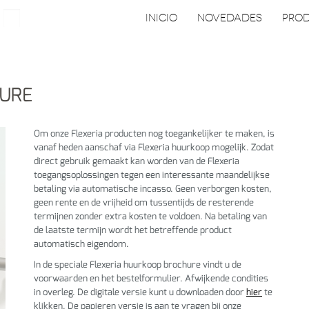
Buscar
INICIO
NOVEDADES
PRO
HURE
Om onze Flexeria producten nog toegankelijker te maken, is
vanaf heden aanschaf via Flexeria huurkoop mogelijk. Zodat
direct gebruik gemaakt kan worden van de Flexeria
toegangsoplossingen tegen een interessante maandelijkse
betaling via automatische incasso. Geen verborgen kosten,
geen rente en de vrijheid om tussentijds de resterende
termijnen zonder extra kosten te voldoen. Na betaling van
de laatste termijn wordt het betreffende product
automatisch eigendom.
In de speciale Flexeria huurkoop brochure vindt u de
voorwaarden en het bestelformulier. Afwijkende condities
in overleg. De digitale versie kunt u downloaden door
hier
te
klikken. De papieren versie is aan te vragen bij onze