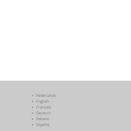
Nederlands
English
Français
Deutsch
Italiano
Español