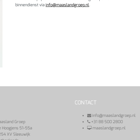
binnendienst via
info@maaslandgroep.nl
.
CONTACT
info@maaslandgroep.nl
asland Groep
+31 88 500 2800
 Hoogjens 51-55a
maaslandgroep.nl
54 XV Sleeuwijk