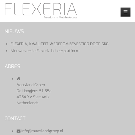
Home
NIEUWS
NEUIGKEITEN
FLEXERIA, KWALITEIT WEDEROM BEVESTIGD DOOR SKG!
Nieuwe versie Flexeria beheerplatform
Produkte
Faq
Faq
ADRES
Kontakt
Anwendungen
Locatie
Maasland Groep
my flexeria
Instructie video's
Dealers
De Hoogjens 51-55a
4254 XV Sleeuwijk
Calendly
Netherlands
CONTACT
info@maaslandgroep.nl