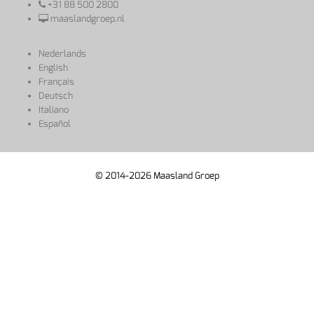
+31 88 500 2800
maaslandgroep.nl
Nederlands
English
Français
Deutsch
Italiano
Español
© 2014-2026 Maasland Groep